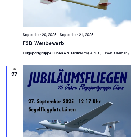
h
l
e
n
September 20, 2025
-
September 21, 2025
.
F3B Wettbewerb
Flugsportgruppe Lünen e.V.
Moltkestraße 78a, Lünen, Germany
SA.
27