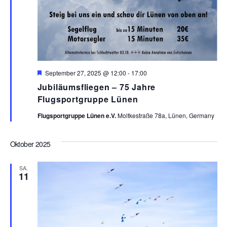
H
September 27, 2025 @ 12:00
-
17:00
e
Jubiläumsfliegen – 75 Jahre
r
v
Flugsportgruppe Lünen
o
r
Flugsportgruppe Lünen e.V.
Moltkestraße 78a, Lünen, Germany
g
e
h
Oktober 2025
o
b
e
SA.
n
11