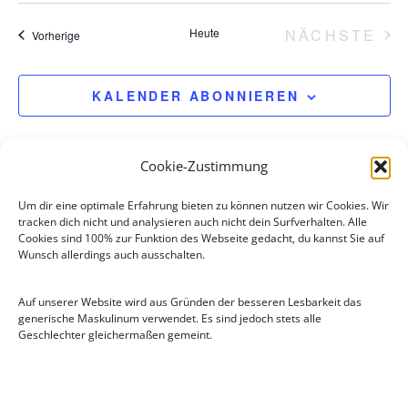
Heute
NÄCHSTE
Veranstaltungen
Vorherige
VERANS
KALENDER ABONNIEREN
Cookie-Zustimmung
Um dir eine optimale Erfahrung bieten zu können nutzen wir Cookies. Wir
tracken dich nicht und analysieren auch nicht dein Surfverhalten. Alle
Cookies sind 100% zur Funktion des Webseite gedacht, du kannst Sie auf
Wunsch allerdings auch ausschalten.
Auf unserer Website wird aus Gründen der besseren Lesbarkeit das
generische Maskulinum verwendet. Es sind jedoch stets alle
Geschlechter gleichermaßen gemeint.
Flugsportgruppe Lünen e.V
.
Moltkestraße 78a
44536 Lünen