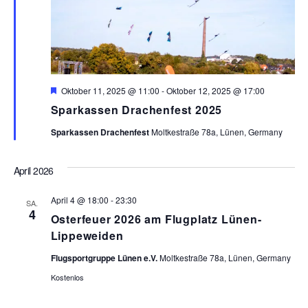
H
Oktober 11, 2025 @ 11:00
-
Oktober 12, 2025 @ 17:00
e
Sparkassen Drachenfest 2025
r
v
Sparkassen Drachenfest
Moltkestraße 78a, Lünen, Germany
o
r
g
e
April 2026
h
o
April 4 @ 18:00
b
-
23:30
SA.
e
4
Osterfeuer 2026 am Flugplatz Lünen-
n
Lippeweiden
Flugsportgruppe Lünen e.V.
Moltkestraße 78a, Lünen, Germany
Kostenlos