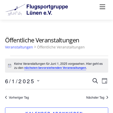
Skip
Me
to
content
Öffentliche Veranstaltungen
Veranstaltungen
Öffentliche Veranstaltungen
Veranstaltungen
Keine Veranstaltungen für Juni 1, 2025 vorgesehen. Hier geht es
für
H
zu den
nächsten bevorstehenden Veranstaltungen
.
i
n
Juni
Verans
Ve
6/1/2025
w
S
T
e
1,
U
i
D
Such-
A
An
C
s
G
a
2025
H
und
Vorheriger Tag
Nächster Tag
Na
t
E
Ansich
u