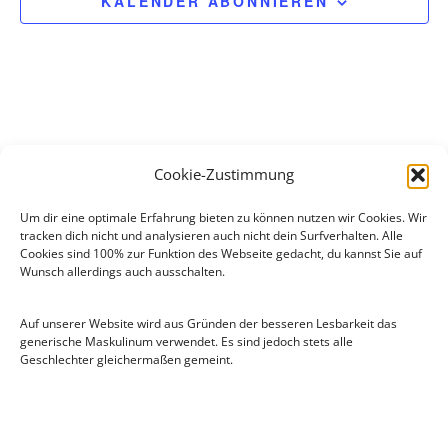
KALENDER ABONNIEREN
m
w
ä
h
l
e
Cookie-Zustimmung
n
.
Um dir eine optimale Erfahrung bieten zu können nutzen wir Cookies. Wir
tracken dich nicht und analysieren auch nicht dein Surfverhalten. Alle
Cookies sind 100% zur Funktion des Webseite gedacht, du kannst Sie auf
Wunsch allerdings auch ausschalten.
Auf unserer Website wird aus Gründen der besseren Lesbarkeit das
generische Maskulinum verwendet. Es sind jedoch stets alle
Geschlechter gleichermaßen gemeint.
Flugsportgruppe Lünen e.V
.
Moltkestraße 78a
44536 Lünen