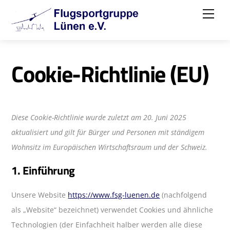
Skip
Me
to
content
Cookie-Richtlinie (EU)
Diese Cookie-Richtlinie wurde zuletzt am 20. Juni 2025
aktualisiert und gilt für Bürger und Personen mit ständigem
Wohnsitz im Europäischen Wirtschaftsraum und der Schweiz.
1. Einführung
Unsere Website
https://www.fsg-luenen.de
(nachfolgend
als „Website“ bezeichnet) verwendet Cookies und ähnliche
Technologien (der Einfachheit halber werden alle diese