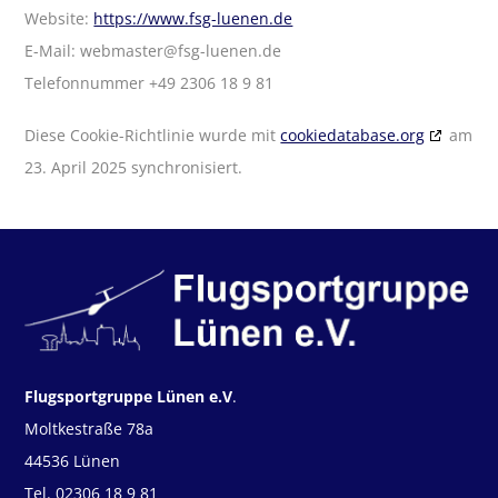
Website:
https://www.fsg-luenen.de
E-Mail:
webmaster@
fsg-luenen.de
Telefonnummer +49 2306 18 9 81
Diese Cookie-Richtlinie wurde mit
cookiedatabase.org
am
23. April 2025 synchronisiert.
Flugsportgruppe Lünen e.V
.
Moltkestraße 78a
44536 Lünen
Tel. 02306 18 9 81