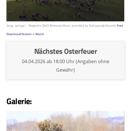
Song: springs! – Magnetic [NCS Release] Music provided by NoCopyrightSounds
Free
Download/Stream
&
Watch
Nächstes Osterfeuer
04.04.2026 ab 18:00 Uhr (Angaben ohne
Gewähr)
Galerie: