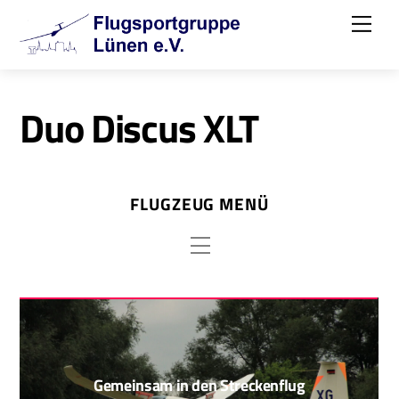
Skip
Me
to
content
Duo Discus XLT
FLUGZEUG MENÜ
Menu
Gemeinsam in den Streckenflug