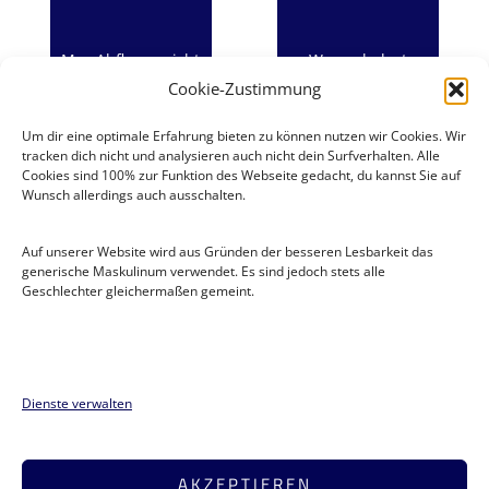
Max Abfluggewicht
Wasserbalast
Cookie-Zustimmung
Um dir eine optimale Erfahrung bieten zu können nutzen wir Cookies. Wir
tracken dich nicht und analysieren auch nicht dein Surfverhalten. Alle
Cookies sind 100% zur Funktion des Webseite gedacht, du kannst Sie auf
Wunsch allerdings auch ausschalten.
Auf unserer Website wird aus Gründen der besseren Lesbarkeit das
generische Maskulinum verwendet. Es sind jedoch stets alle
Geschlechter gleichermaßen gemeint.
Flugsportgruppe Lünen e.V
.
Moltkestraße 78a
44536 Lünen
Dienste verwalten
Tel. 02306 18 9 81
info@fsg-luenen.de
AKZEPTIEREN