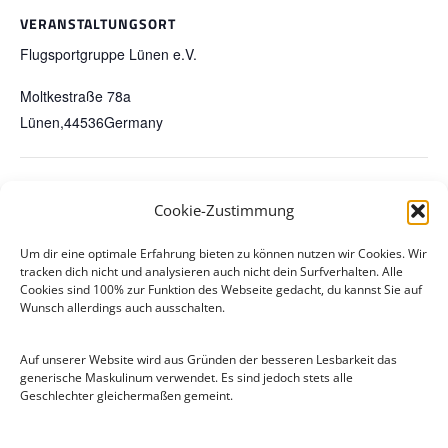
VERANSTALTUNGSORT
Flugsportgruppe Lünen e.V.
Moltkestraße 78a
Lünen
,
44536
Germany
Sparkassen Drachenfest 2023
Saisonbeginn 2024
Cookie-Zustimmung
Um dir eine optimale Erfahrung bieten zu können nutzen wir Cookies. Wir
tracken dich nicht und analysieren auch nicht dein Surfverhalten. Alle
Cookies sind 100% zur Funktion des Webseite gedacht, du kannst Sie auf
Wunsch allerdings auch ausschalten.
Auf unserer Website wird aus Gründen der besseren Lesbarkeit das
generische Maskulinum verwendet. Es sind jedoch stets alle
Geschlechter gleichermaßen gemeint.
Flugsportgruppe Lünen e.V
.
Moltkestraße 78a