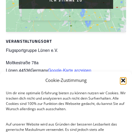
ICH STIMME ZU
ICH STIMME ZU
VERANSTALTUNGSORT
Flugsportgruppe Lünen e.V.
Moltkestraße 78a
Lünen
,
44536
Germany
Google-Karte anzeigen
Cookie-Zustimmung
Saisonbeginn 2024
Sommerlehrgang 2024 in Landau
Um dir eine optimale Erfahrung bieten zu können nutzen wir Cookies. Wir
tracken dich nicht und analysieren auch nicht dein Surfverhalten. Alle
Cookies sind 100% zur Funktion des Webseite gedacht, du kannst Sie auf
Wunsch allerdings auch ausschalten.
Auf unserer Website wird aus Gründen der besseren Lesbarkeit das
generische Maskulinum verwendet. Es sind jedoch stets alle