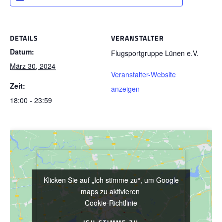
DETAILS
VERANSTALTER
Datum:
Flugsportgruppe Lünen e.V.
März 30, 2024
Veranstalter-Website
Zeit:
anzeigen
18:00 - 23:59
Klicken Sie auf „Ich stimme zu“, um Google
Klicken Sie auf „Ich stimme zu“, um Google
maps zu aktivieren
maps zu aktivieren
Cookie-Richtlinie
Cookie-Richtlinie