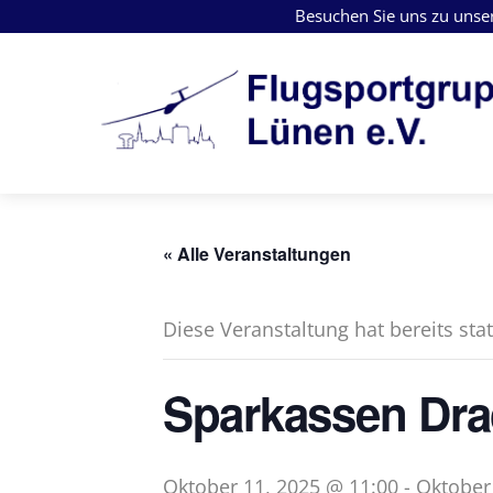
Skip
Besuchen Sie uns zu unse
to
content
« Alle Veranstaltungen
Diese Veranstaltung hat bereits sta
Sparkassen Dra
Oktober 11, 2025 @ 11:00
-
Oktober