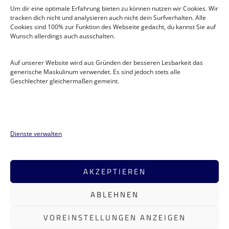
Um dir eine optimale Erfahrung bieten zu können nutzen wir Cookies. Wir
tracken dich nicht und analysieren auch nicht dein Surfverhalten. Alle
Cookies sind 100% zur Funktion des Webseite gedacht, du kannst Sie auf
Wunsch allerdings auch ausschalten.
Auf unserer Website wird aus Gründen der besseren Lesbarkeit das
generische Maskulinum verwendet. Es sind jedoch stets alle
Geschlechter gleichermaßen gemeint.
Flugsportgruppe Lünen e.V
.
Moltkestraße 78a
44536 Lünen
Dienste verwalten
Tel. 02306 18 9 81
info@fsg-luenen.de
AKZEPTIEREN
Interner Bereich
ABLEHNEN
Cookie-Richtlinie (EU)
VOREINSTELLUNGEN ANZEIGEN