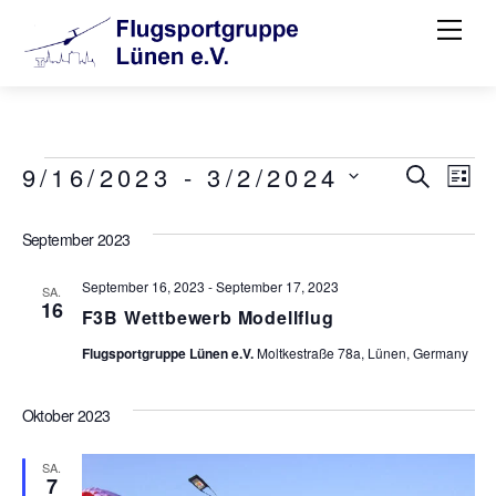
Skip
Me
to
content
Veranstaltungen
Verans
Ve
9/16/2023
 - 
3/2/2024
S
L
U
D
Such-
I
An
C
S
a
September 2023
H
und
Na
T
t
E
E
September 16, 2023
-
September 17, 2023
Ansich
SA.
u
16
F3B Wettbewerb Modellflug
m
Flugsportgruppe Lünen e.V.
Moltkestraße 78a, Lünen, Germany
w
ä
Oktober 2023
h
l
SA.
7