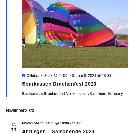
e
n
.
H
Oktober 7, 2023 @ 11:00
-
Oktober 8, 2023 @ 18:00
e
Sparkassen Drachenfest 2023
r
v
Sparkassen Drachenfest
Moltkestraße 78a, Lünen, Germany
o
r
g
e
November 2023
h
o
November 11, 2023 @ 18:00
b
-
22:00
SA.
e
11
Abfliegen – Saisonende 2023
n