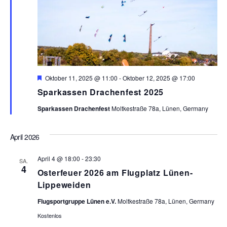
H
Oktober 11, 2025 @ 11:00
-
Oktober 12, 2025 @ 17:00
e
Sparkassen Drachenfest 2025
r
v
Sparkassen Drachenfest
Moltkestraße 78a, Lünen, Germany
o
r
g
e
April 2026
h
o
April 4 @ 18:00
b
-
23:30
SA.
e
4
Osterfeuer 2026 am Flugplatz Lünen-
n
Lippeweiden
Flugsportgruppe Lünen e.V.
Moltkestraße 78a, Lünen, Germany
Kostenlos