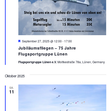
H
September 27, 2025 @ 12:00
-
17:00
e
Jubiläumsfliegen – 75 Jahre
r
v
Flugsportgruppe Lünen
o
r
Flugsportgruppe Lünen e.V.
Moltkestraße 78a, Lünen, Germany
g
e
h
Oktober 2025
o
b
e
SA.
n
11