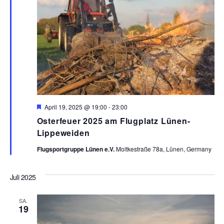
H
April 19, 2025 @ 19:00
-
23:00
e
Osterfeuer 2025 am Flugplatz Lünen-
r
v
Lippeweiden
o
r
Flugsportgruppe Lünen e.V.
Moltkestraße 78a, Lünen, Germany
g
e
h
Juli 2025
o
b
e
SA.
n
19