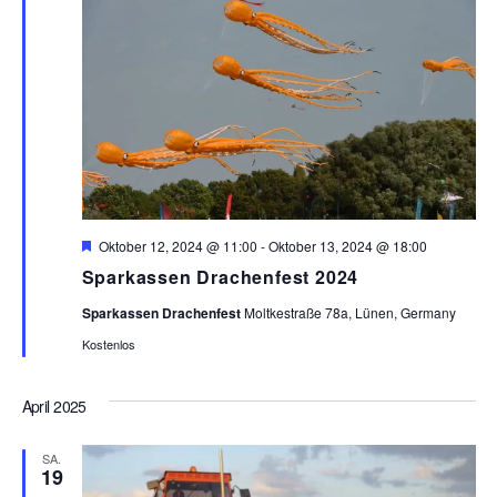
e
n
.
H
Oktober 12, 2024 @ 11:00
-
Oktober 13, 2024 @ 18:00
e
Sparkassen Drachenfest 2024
r
v
Sparkassen Drachenfest
Moltkestraße 78a, Lünen, Germany
o
r
Kostenlos
g
e
h
April 2025
o
b
e
n
SA.
19