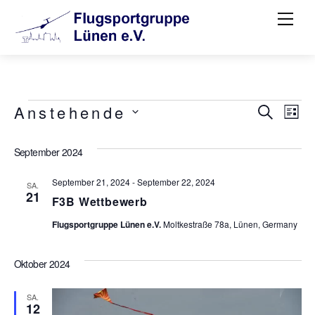
Skip
Me
to
content
Veranstaltungen
Verans
Ve
Anstehende
S
L
U
D
Such-
I
An
C
S
a
September 2024
H
und
Na
T
t
E
E
September 21, 2024
-
September 22, 2024
Ansich
SA.
u
21
F3B Wettbewerb
m
Flugsportgruppe Lünen e.V.
Moltkestraße 78a, Lünen, Germany
w
ä
Oktober 2024
h
l
SA.
12